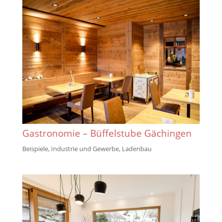
Gastronomie – Büffelstube Gächingen
Beispiele
,
Industrie und Gewerbe
,
Ladenbau